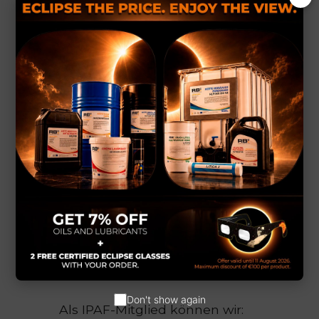
Die IPAF ist die internationale
Organisation, die den
sicheren,
verantwortungsvollen und effizienten
Einsatz
von Hubarbeitsbühnen weltweit
fördert.
Sie vereint Hersteller, Vermieter, Händler,
Dienstleister und Bediener in
über 80
Ländern
und arbeitet täglich an
Schulungen, Sicherheitsrichtlinien,
technischen Empfehlungen und
Branchenstandards.
Was bedeutet das für
unsere Kunden?
Don't show again
Als IPAF-Mitglied können wir: