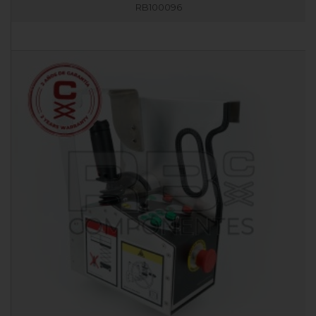
RB100096