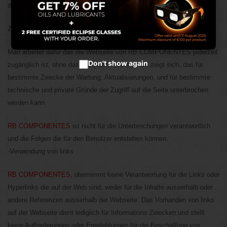
die die Benutzer in der Web vornehmen können.
Cookies akzeptieren
Zugang der Web
Man arbeitet dafür das die Webseite von RB COMPONENTES jederzeit
Don't show again
zugänglich ist, ohne dazu verplichtet zu sein.Es zeigt sich, das für
bestimmte Zwecke der Wartung, Aktualisierungen, und für bestimmte
technische und private Gründe der Zugriff auf die Seite unterbrochen
werden kann.
RB COMPONENTES
ist nicht für die Unterbrechungen verantwortlich
und die Folgen die für den Benutzer entstehen können.
-Verwendung von links
RB COMPONENTES
, übernimmt keine Verantwortung für die Links oder
Hyperlinks die auf der Web sind, weder für die Inhalte ausserhalb oder
andere Referenzen ausserhalb der Webseite. Das Vorhanden von links
auf der Webseite dient lediglich für Informations Zwecken und stellt
keine Aufforderungen oder Empfehlungen für die Beschaffung von