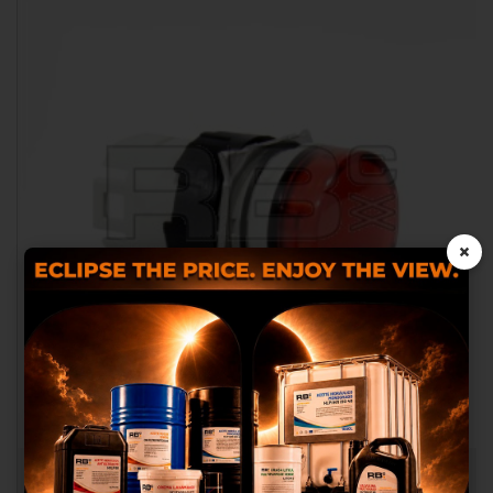
×
Wir verwenden eigene Cookies und
Cookies von Dritten, um Ihnen ein
besseres Einkaufserlebnis zu bieten,
statistische Analysen
durchzuführen, die uns helfen,
ROTE LEUCHTE FÜR ELEKTROSCHEREN
unseren Service zu verbessern und
RB025004
Ihnen die besten Produkte in der