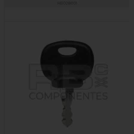
RB028001