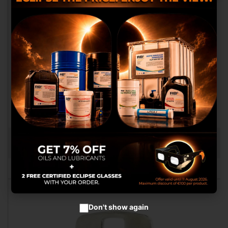
Wir verwenden eigene Cookies und
Cookies von Dritten, um Ihnen ein
besseres Einkaufserlebnis zu bieten,
statistische Analysen
durchzuführen, die uns helfen,
unseren Service zu verbessern und
Ihnen die besten Produkte in der
Werbung anzubieten.
Cookies setzen
LLAVE COMPATIBLE HL 2326009790
RB028012
Cookies akzeptieren
Don't show again