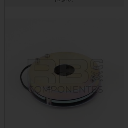
RB051023