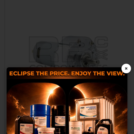
×
Wir verwenden eigene Cookies und
Cookies von Dritten, um Ihnen ein
besseres Einkaufserlebnis zu bieten,
statistische Analysen
MOTOR TRACCION 36V ADAPTABLE GE Z30/20 HD
durchzuführen, die uns helfen,
unseren Service zu verbessern und
RB051069
Ihnen die besten Produkte in der